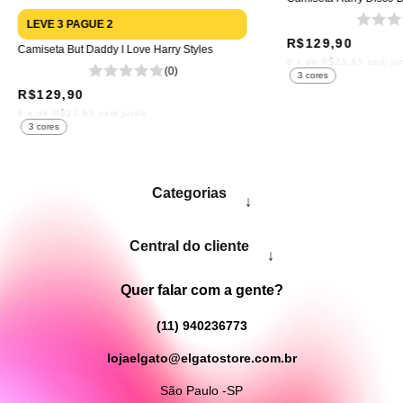
LEVE 3 PAGUE 2
R$129,90
Camiseta But Daddy I Love Harry Styles
6
x de
R$21,65
sem ju
(0)
3 cores
R$129,90
6
x de
R$21,65
sem juros
3 cores
Categorias
↓
Central do cliente
↓
Quer falar com a gente?
(11) 940236773
lojaelgato@elgatostore.com.br
São Paulo -SP