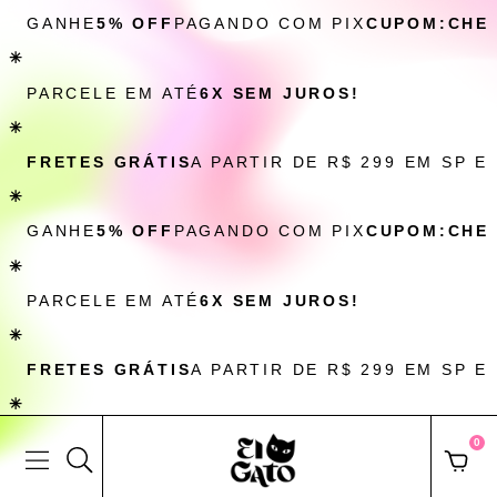
GANHE
5% OFF
PAGANDO COM PIX
CUPOM:CHE
✳
PARCELE EM ATÉ
6X SEM JUROS!
✳
FRETES GRÁTIS
A PARTIR DE R$ 299 EM SP E
✳
GANHE
5% OFF
PAGANDO COM PIX
CUPOM:CHE
✳
PARCELE EM ATÉ
6X SEM JUROS!
✳
FRETES GRÁTIS
A PARTIR DE R$ 299 EM SP E
✳
0