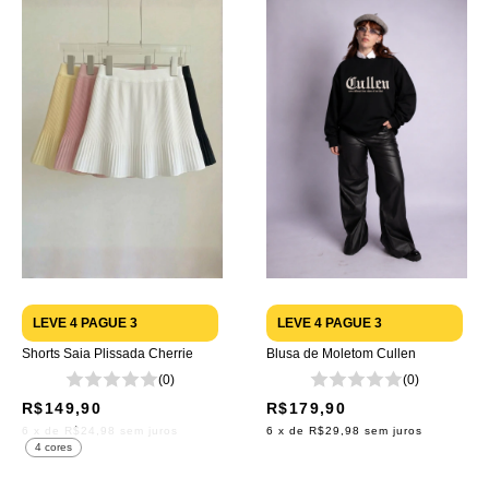
LEVE 4 PAGUE 3
LEVE 4 PAGUE 3
Shorts Saia Plissada Cherrie
Blusa de Moletom Cullen
(0)
(0)
R$149,90
R$179,90
6
x de
R$24,98
sem juros
6
x de
R$29,98
sem juros
4 cores