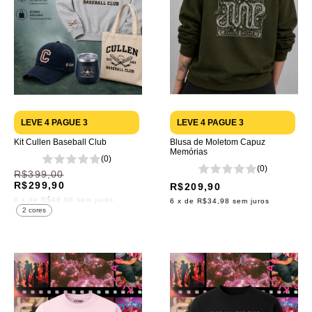
LEVE 4 PAGUE 3
LEVE 4 PAGUE 3
Kit Cullen Baseball Club
Blusa de Moletom Capuz
Memórias
(0)
(0)
R$399,00
R$299,90
R$209,90
6
x de
R$49,98
sem juros
6
x de
R$34,98
sem juros
2 cores