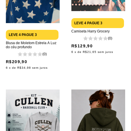
LEVE 4 PAGUE 3
Camiseta Harry Grocery
LEVE 4 PAGUE 3
(0)
Blusa de Moletom Estrela A Luz
R$129,90
do céu profundo
6
x de
R$21,65
sem juros
(0)
R$209,90
6
x de
R$34,98
sem juros