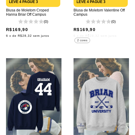
LEVE 4 PAGUE 3
LEVE 4 PAGUE 3
Blusa de Moletom Croped
Blusa de Moletom Valentine Off
Hanna Briar Off Campus
Campus
(0)
(0)
R$169,90
R$169,90
6
x de
R$28,32
sem juros
6
x de
R$28,32
sem juros
2 cores