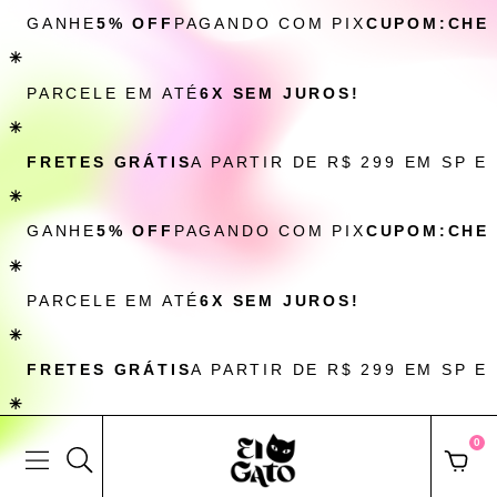
GANHE
5% OFF
PAGANDO COM PIX
CUPOM:CHE
✳
PARCELE EM ATÉ
6X SEM JUROS!
✳
FRETES GRÁTIS
A PARTIR DE R$ 299 EM SP E
✳
GANHE
5% OFF
PAGANDO COM PIX
CUPOM:CHE
✳
PARCELE EM ATÉ
6X SEM JUROS!
✳
FRETES GRÁTIS
A PARTIR DE R$ 299 EM SP E
✳
0