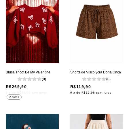
Blusa Tricot Be My Valentine
Shorts de Viscolycra Dona Onça
(0)
(0)
R$269,90
R$119,90
6
x de
R$44,98
sem juros
6
x de
R$19,98
sem juros
2 cores