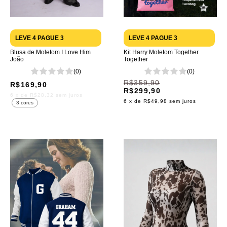
LEVE 4 PAGUE 3
LEVE 4 PAGUE 3
Blusa de Moletom I Love Him
Kit Harry Moletom Together
João
Together
(0)
(0)
R$359,90
R$169,90
R$299,90
6
x de
R$28,32
sem juros
6
x de
R$49,98
sem juros
3 cores