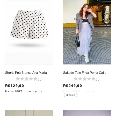
Shorts Poá Branco Ana Maria
Saia de Tule Frida Por la Calle
(0)
(0)
R$129,90
R$249,90
6
x de
R$21,65
sem juros
6
x de
R$41,65
sem juros
3 cores