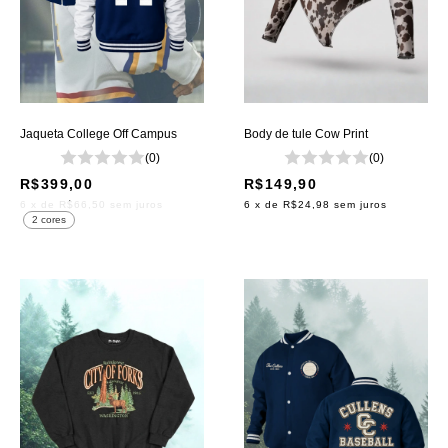
Jaqueta College Off Campus
Body de tule Cow Print
(0)
(0)
R$399,00
R$149,90
6
x de
R$66,50
sem juros
6
x de
R$24,98
sem juros
2 cores