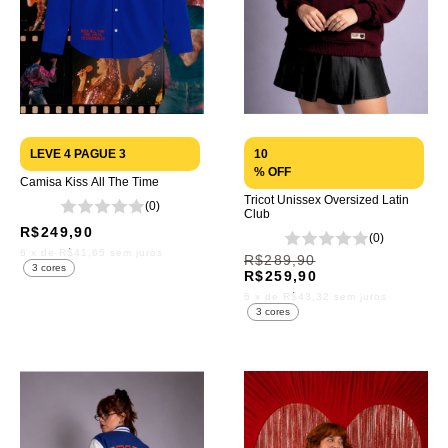
LEVE 4 PAGUE 3
10
% OFF
Camisa Kiss All The Time
Tricot Unissex Oversized Latin
(0)
Club
R$249,90
(0)
6
x de
R$41,65
sem juros
R$289,90
3 cores
R$259,90
6
x de
R$43,32
sem juros
3 cores