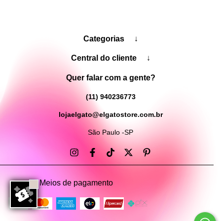
Categorias
↓
Central do cliente
↓
Quer falar com a gente?
(11) 940236773
lojaelgato@elgatostore.com.br
São Paulo -SP
Meios de pagamento