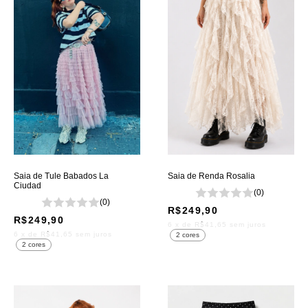
Saia de Tule Babados La
Saia de Renda Rosalia
Ciudad
(0)
(0)
R$249,90
R$249,90
6
x de
R$41,65
sem juros
6
x de
R$41,65
sem juros
2 cores
2 cores