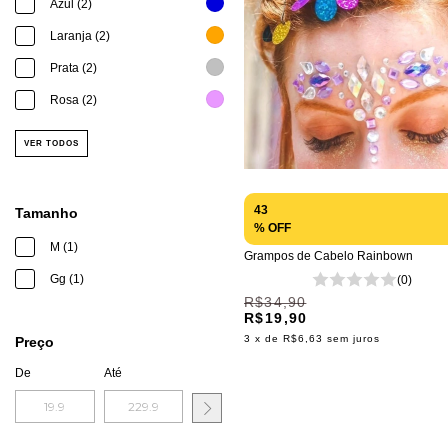
Azul (2)
Laranja (2)
Prata (2)
Rosa (2)
VER TODOS
43
Tamanho
% OFF
M (1)
Grampos de Cabelo Rainbown
Gg (1)
(0)
R$34,90
R$19,90
3
x de
R$6,63
sem juros
Preço
De
Até