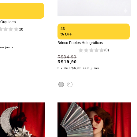
s Orquidea
43
(0)
% OFF
Brinco Paetes Holográficos
em juros
(0)
R$34,90
R$19,90
3
x de
R$6,63
sem juros
+1