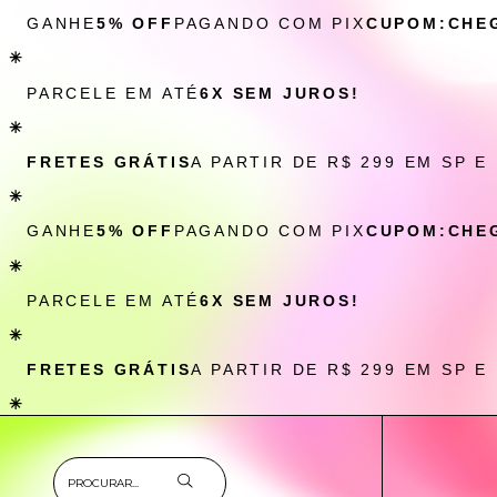
GANHE
5% OFF
PAGANDO COM PIX
CUPOM:CHE
✳
PARCELE EM ATÉ
6X SEM JUROS!
✳
FRETES GRÁTIS
A PARTIR DE R$ 299 EM SP E
✳
GANHE
5% OFF
PAGANDO COM PIX
CUPOM:CHE
✳
PARCELE EM ATÉ
6X SEM JUROS!
✳
FRETES GRÁTIS
A PARTIR DE R$ 299 EM SP E
✳