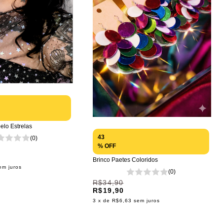
lo Estrelas
43
(0)
% OFF
Brinco Paetes Coloridos
em juros
(0)
R$34,90
R$19,90
3
x de
R$6,63
sem juros