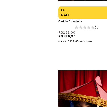
18
% OFF
Cartola Chacrinha
(0)
R$231,00
R$189,90
6
x de
R$31,65
sem juros