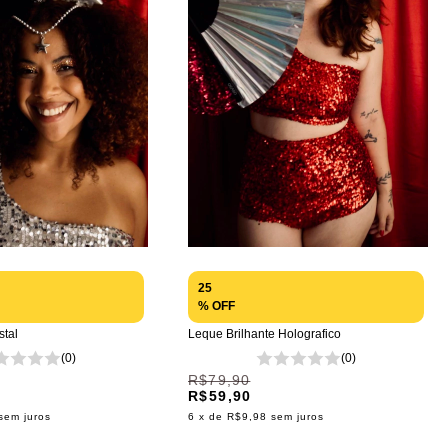
25
% OFF
stal
Leque Brilhante Holografico
(0)
(0)
R$79,90
R$59,90
sem juros
6
x de
R$9,98
sem juros