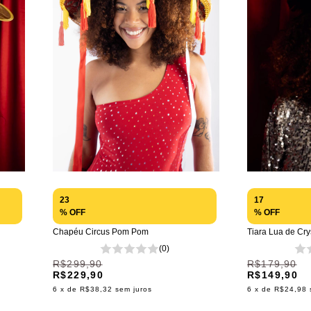
17
23
% OFF
% OFF
Tiara Lua de Cry
Chapéu Circus Pom Pom
(0)
R$179,90
R$299,90
R$149,90
R$229,90
6
x de
R$24,98
6
x de
R$38,32
sem juros