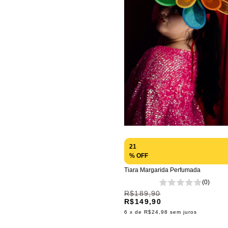
21
% OFF
Tiara Margarida Perfumada
(0)
R$189,90
R$149,90
6
x de
R$24,98
sem juros