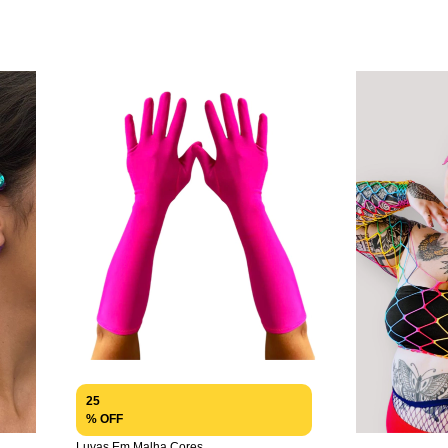
25
% OFF
Luvas Em Malha Cores