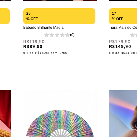
17
25
% OFF
% OFF
Tiara Mais do Cé
Babado Brilhante Magia
(0)
R$179,90
R$119,90
R$149,90
R$89,90
6
x de
R$24,98
6
x de
R$14,98
sem juros