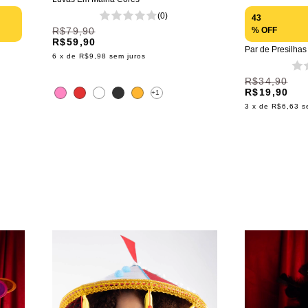
(0)
43
R$79,90
% OFF
R$59,90
Par de Presilha
6
x de
R$9,98
sem juros
R$34,90
R$19,90
+1
3
x de
R$6,63
s