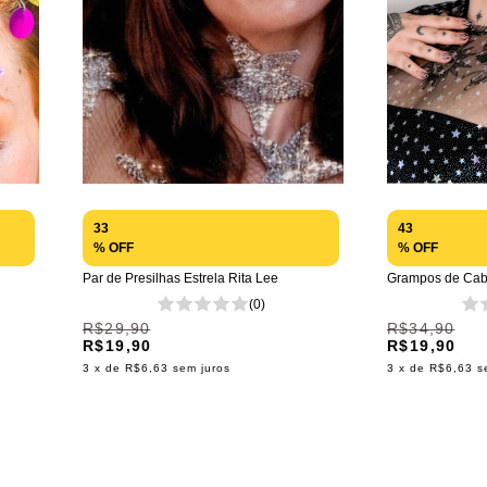
33
43
% OFF
% OFF
Par de Presilhas Estrela Rita Lee
Grampos de Cabe
(0)
R$29,90
R$34,90
R$19,90
R$19,90
3
x de
R$6,63
sem juros
3
x de
R$6,63
s