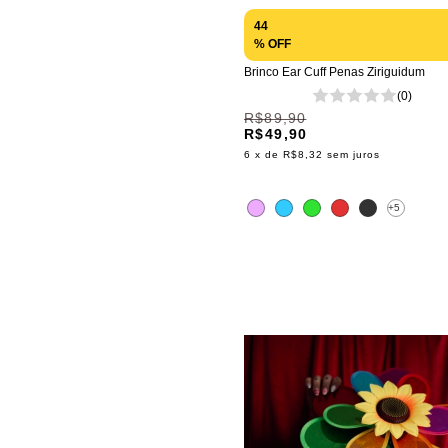
44
% OFF
Brinco Ear Cuff Penas Ziriguidum
(0)
R$89,90
R$49,90
6
x de
R$8,32
sem juros
+5