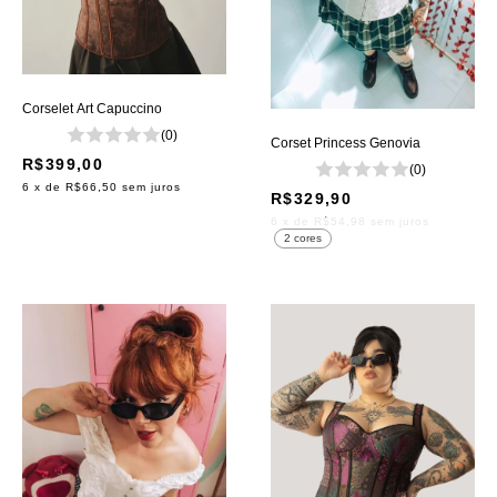
Corselet Art Capuccino
(0)
Corset Princess Genovia
R$399,00
(0)
6
x de
R$66,50
sem juros
R$329,90
6
x de
R$54,98
sem juros
2 cores