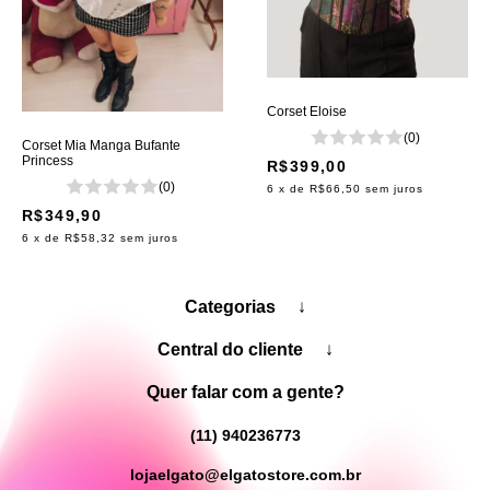
Corset Eloise
(0)
Corset Mia Manga Bufante
Princess
R$399,00
(0)
6
x de
R$66,50
sem juros
R$349,90
6
x de
R$58,32
sem juros
Categorias
↓
Central do cliente
↓
Quer falar com a gente?
(11) 940236773
lojaelgato@elgatostore.com.br