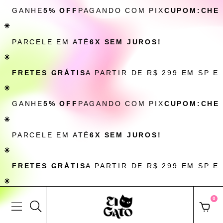
GANHE
5% OFF
PAGANDO COM PIX
CUPOM:CHE
✳
PARCELE EM ATÉ
6X SEM JUROS!
✳
FRETES GRÁTIS
A PARTIR DE R$ 299 EM SP E
✳
GANHE
5% OFF
PAGANDO COM PIX
CUPOM:CHE
✳
PARCELE EM ATÉ
6X SEM JUROS!
✳
FRETES GRÁTIS
A PARTIR DE R$ 299 EM SP E
✳
0