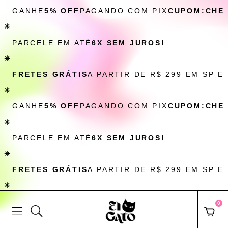
GANHE
5% OFF
PAGANDO COM PIX
CUPOM:CHE
✳
PARCELE EM ATÉ
6X SEM JUROS!
✳
FRETES GRÁTIS
A PARTIR DE R$ 299 EM SP E
✳
GANHE
5% OFF
PAGANDO COM PIX
CUPOM:CHE
✳
PARCELE EM ATÉ
6X SEM JUROS!
✳
FRETES GRÁTIS
A PARTIR DE R$ 299 EM SP E
✳
0