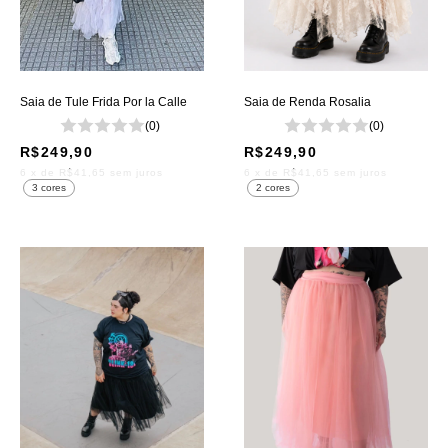
Saia de Tule Frida Por la Calle
Saia de Renda Rosalia
(0)
(0)
R$249,90
R$249,90
6
x de
R$41,65
sem juros
6
x de
R$41,65
sem juros
3 cores
2 cores