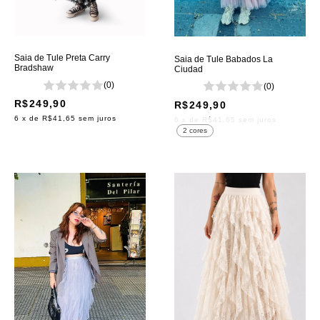
Saia de Tule Preta Carry
Saia de Tule Babados La
Bradshaw
Ciudad
(0)
(0)
R$249,90
R$249,90
6
x de
R$41,65
sem juros
6
x de
R$41,65
sem juros
2 cores