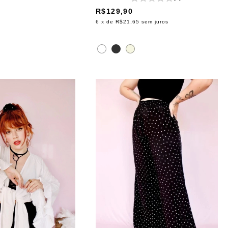
R$129,90
6
x de
R$21,65
sem juros