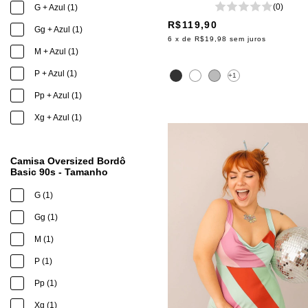
(0)
G + Azul (1)
R$119,90
Gg + Azul (1)
6
x de
R$19,98
sem juros
M + Azul (1)
P + Azul (1)
+1
Pp + Azul (1)
Xg + Azul (1)
Camisa Oversized Bordô
Basic 90s - Tamanho
G (1)
Gg (1)
M (1)
P (1)
Pp (1)
Xg (1)