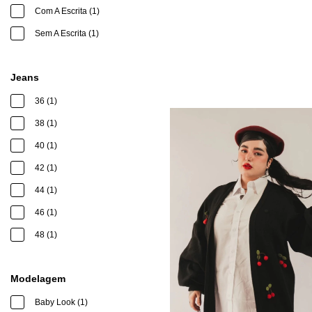
Com A Escrita (1)
Sem A Escrita (1)
Jeans
36 (1)
38 (1)
40 (1)
42 (1)
44 (1)
46 (1)
48 (1)
Modelagem
Baby Look (1)