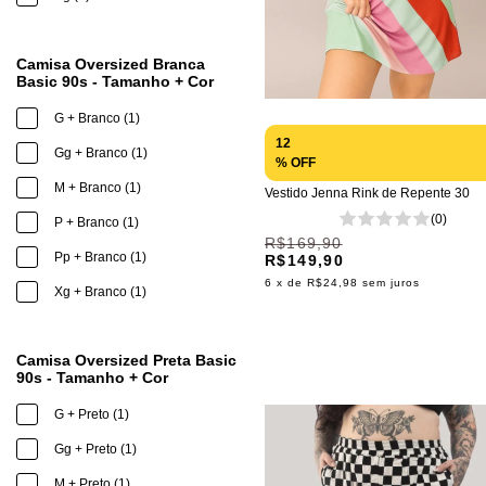
Camisa Oversized Branca
Basic 90s - Tamanho + Cor
G + Branco (1)
12
Gg + Branco (1)
% OFF
M + Branco (1)
Vestido Jenna Rink de Repente 30
(0)
P + Branco (1)
R$169,90
Pp + Branco (1)
R$149,90
6
x de
R$24,98
sem juros
Xg + Branco (1)
Camisa Oversized Preta Basic
90s - Tamanho + Cor
G + Preto (1)
Gg + Preto (1)
M + Preto (1)