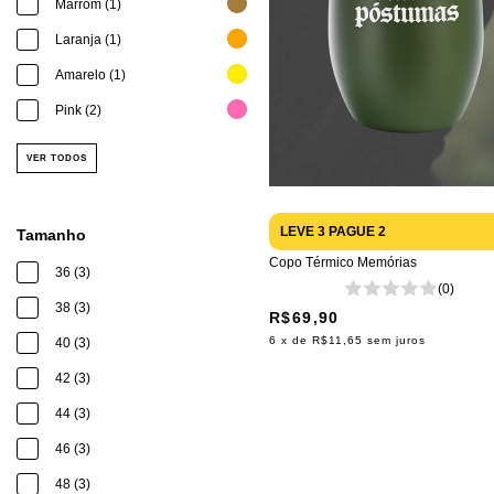
Marrom (1)
Laranja (1)
Amarelo (1)
Pink (2)
VER TODOS
LEVE 3 PAGUE 2
Tamanho
Copo Térmico Memórias
36 (3)
(0)
38 (3)
R$69,90
6
x de
R$11,65
sem juros
40 (3)
42 (3)
44 (3)
46 (3)
48 (3)