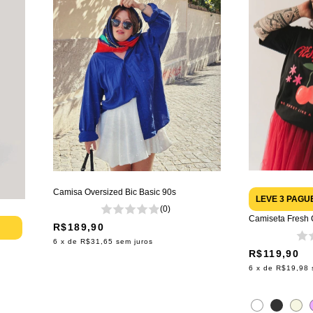
Camisa Oversized Bic Basic 90s
LEVE 3 PAGU
(0)
Camiseta Fresh 
R$189,90
6
x de
R$31,65
sem juros
R$119,90
6
x de
R$19,98