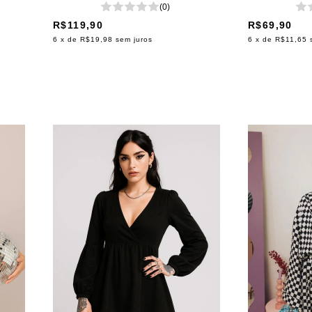
(0)
R$119,90
R$69,90
6
x de
R$19,98
sem juros
6
x de
R$11,65