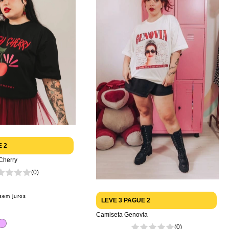
E 2
Cherry
(0)
sem juros
LEVE 3 PAGUE 2
Camiseta Genovia
(0)