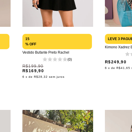
15
LEVE 3 PAGU
% OFF
Kimono Xadrez 
Vestido Bufante Preto Rachel
(0)
R$249,90
R$199,90
6
x de
R$41,65
R$169,90
6
x de
R$28,32
sem juros