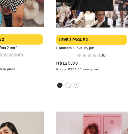
E 2
LEVE 3 PAGUE 2
Emo 2 em 1
Camiseta I Love My job
(0)
(0)
R$129,90
sem juros
6
x de
R$21,65
sem juros
+1