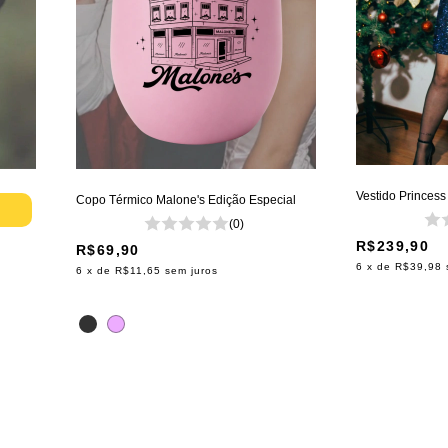
Vestido Princess 
Copo Térmico Malone's Edição Especial
(0)
R$239,90
R$69,90
6
x de
R$39,98
6
x de
R$11,65
sem juros