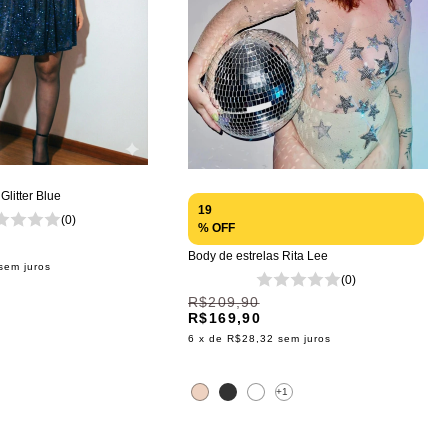
Glitter Blue
19
(0)
% OFF
Body de estrelas Rita Lee
sem juros
(0)
R$209,90
R$169,90
6
x de
R$28,32
sem juros
+1