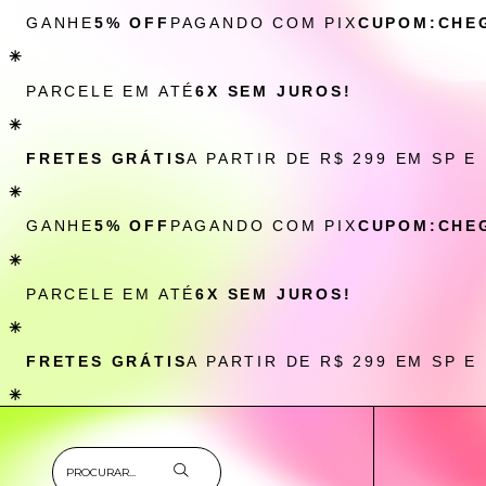
GANHE
5% OFF
PAGANDO COM PIX
CUPOM:CHE
✳
PARCELE EM ATÉ
6X SEM JUROS!
✳
FRETES GRÁTIS
A PARTIR DE R$ 299 EM SP E
✳
GANHE
5% OFF
PAGANDO COM PIX
CUPOM:CHE
✳
PARCELE EM ATÉ
6X SEM JUROS!
✳
FRETES GRÁTIS
A PARTIR DE R$ 299 EM SP E
✳