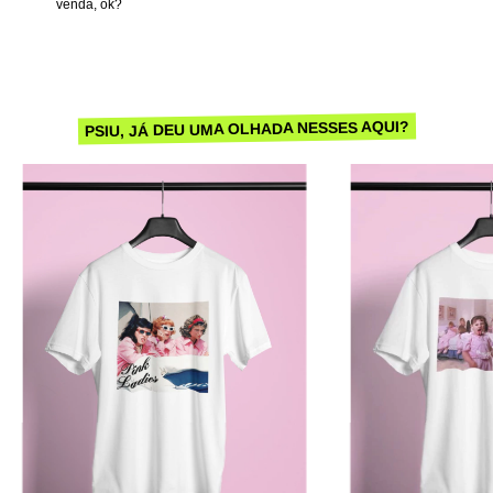
venda, ok?
PSIU, JÁ DEU UMA OLHADA NESSES AQUI?