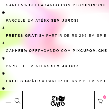
GANHE
5% OFF
PAGANDO COM PIX
CUPOM:CHE
✳
PARCELE EM ATÉ
6X SEM JUROS!
✳
FRETES GRÁTIS
A PARTIR DE R$ 299 EM SP E
✳
GANHE
5% OFF
PAGANDO COM PIX
CUPOM:CHE
✳
PARCELE EM ATÉ
6X SEM JUROS!
✳
FRETES GRÁTIS
A PARTIR DE R$ 299 EM SP E
✳
0