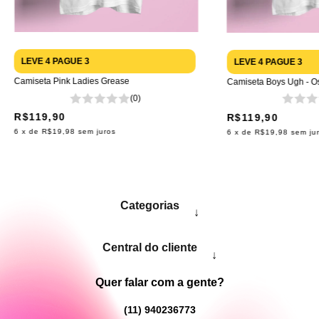
LEVE 4 PAGUE 3
LEVE 4 PAGUE 3
Camiseta Pink Ladies Grease
Camiseta Boys Ugh - Os
(0)
R$119,90
R$119,90
6
x de
R$19,98
sem juros
6
x de
R$19,98
sem ju
Categorias
↓
Central do cliente
↓
Quer falar com a gente?
(11) 940236773