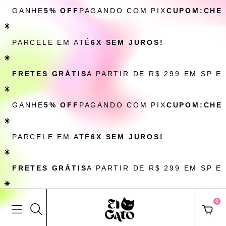
GANHE
5% OFF
PAGANDO COM PIX
CUPOM:CHE
✳
PARCELE EM ATÉ
6X SEM JUROS!
✳
FRETES GRÁTIS
A PARTIR DE R$ 299 EM SP E
✳
GANHE
5% OFF
PAGANDO COM PIX
CUPOM:CHE
✳
PARCELE EM ATÉ
6X SEM JUROS!
✳
FRETES GRÁTIS
A PARTIR DE R$ 299 EM SP E
✳
0