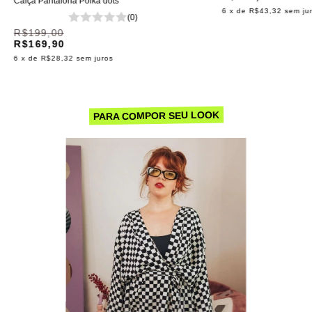
Calça Pantalona Polka dots
6
x de
R$43,32
sem ju
(0)
R$199,00
R$169,90
6
x de
R$28,32
sem juros
PARA COMPOR SEU LOOK