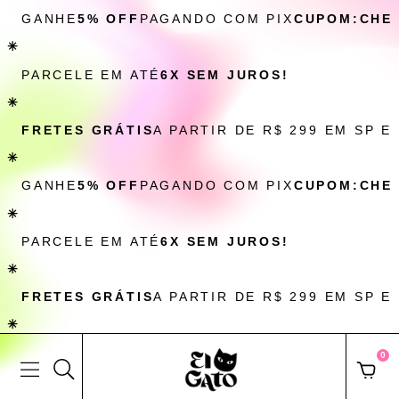
GANHE
5% OFF
PAGANDO COM PIX
CUPOM:CHE
✳
PARCELE EM ATÉ
6X SEM JUROS!
✳
FRETES GRÁTIS
A PARTIR DE R$ 299 EM SP E
✳
GANHE
5% OFF
PAGANDO COM PIX
CUPOM:CHE
✳
PARCELE EM ATÉ
6X SEM JUROS!
✳
FRETES GRÁTIS
A PARTIR DE R$ 299 EM SP E
✳
0