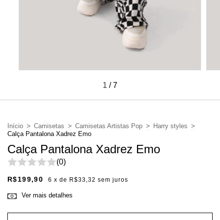
1
/
7
>
>
>
>
Início
Camisetas
Camisetas Artistas Pop
Harry styles
Calça Pantalona Xadrez Emo
Calça Pantalona Xadrez Emo
(0)
R$199,90
6
x de
R$33,32
sem juros
Ver mais detalhes