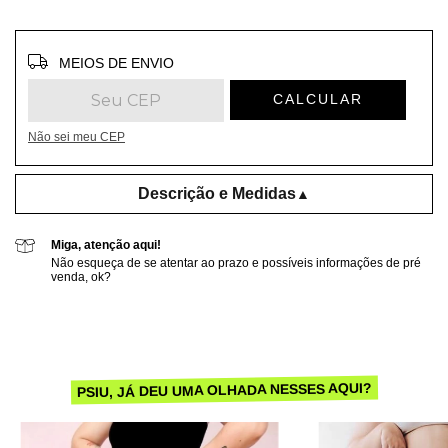
Entregas para o CEP:
ALTERAR CEP
MEIOS DE ENVIO
CALCULAR
Não sei meu CEP
Descrição e Medidas
▲
Miga, atenção aqui!
Não esqueça de se atentar ao prazo e possíveis informações de pré
venda, ok?
PSIU, JÁ DEU UMA OLHADA NESSES AQUI?