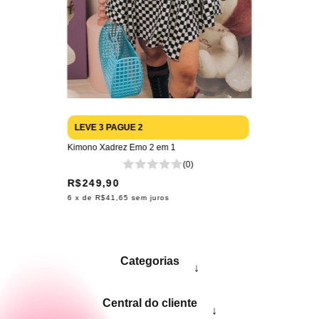
LEVE 3 PAGUE 2
Kimono Xadrez Emo 2 em 1
(0)
R$249,90
6
x de
R$41,65
sem juros
Categorias
↓
Central do cliente
↓