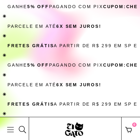
GANHE
5% OFF
PAGANDO COM PIX
CUPOM:CHE
✳
PARCELE EM ATÉ
6X SEM JUROS!
✳
FRETES GRÁTIS
A PARTIR DE R$ 299 EM SP E
✳
GANHE
5% OFF
PAGANDO COM PIX
CUPOM:CHE
✳
PARCELE EM ATÉ
6X SEM JUROS!
✳
FRETES GRÁTIS
A PARTIR DE R$ 299 EM SP E
✳
0