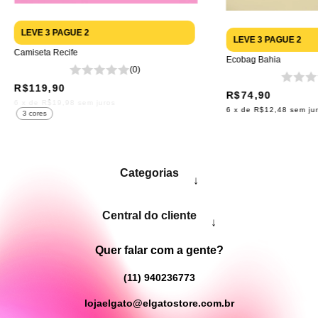
LEVE 3 PAGUE 2
LEVE 3 PAGUE 2
Camiseta Recife
Ecobag Bahia
(0)
R$119,90
R$74,90
6
x de
R$19,98
sem juros
6
x de
R$12,48
sem ju
3 cores
Categorias
↓
Central do cliente
↓
Quer falar com a gente?
(11) 940236773
lojaelgato@elgatostore.com.br