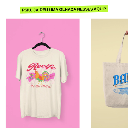
PSIU, JÁ DEU UMA OLHADA NESSES AQUI?