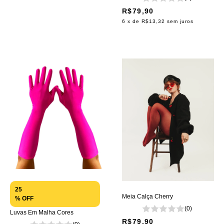
R$79,90
6
x de
R$13,32
sem juros
25
Meia Calça Cherry
% OFF
(0)
Luvas Em Malha Cores
R$79,90