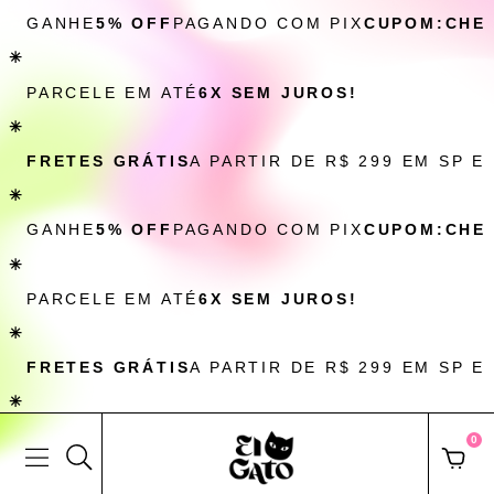
GANHE
5% OFF
PAGANDO COM PIX
CUPOM:CHE
✳
PARCELE EM ATÉ
6X SEM JUROS!
✳
FRETES GRÁTIS
A PARTIR DE R$ 299 EM SP E
✳
GANHE
5% OFF
PAGANDO COM PIX
CUPOM:CHE
✳
PARCELE EM ATÉ
6X SEM JUROS!
✳
FRETES GRÁTIS
A PARTIR DE R$ 299 EM SP E
✳
0