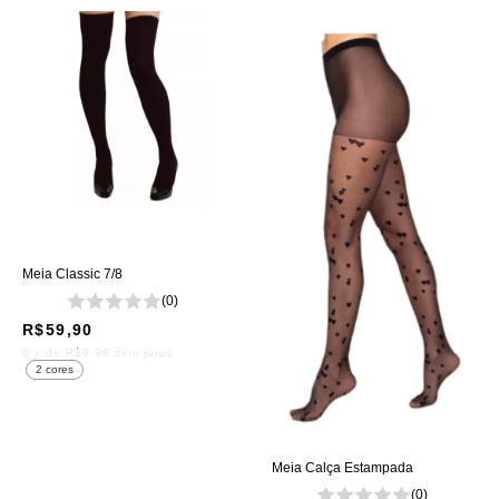
Meia Classic 7/8
(0)
R$59,90
6
x de
R$9,98
sem juros
2 cores
Meia Calça Estampada
(0)