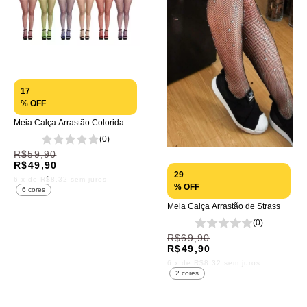
17
% OFF
Meia Calça Arrastão Colorida
(0)
R$59,90
R$49,90
29
6
x de
R$8,32
sem juros
% OFF
6 cores
Meia Calça Arrastão de Strass
(0)
R$69,90
R$49,90
6
x de
R$8,32
sem juros
2 cores