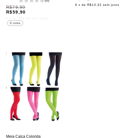
(0)
6
x de
R$13,32
sem juros
R$79,90
R$59,90
6
x de
R$9,98
sem juros
6 cores
Meia Calça Colorida