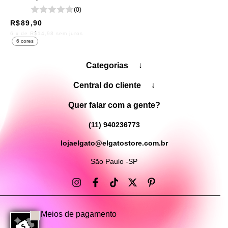
(0)
R$89,90
6
x de
R$14,98
sem juros
6 cores
Categorias
↓
Central do cliente
↓
Quer falar com a gente?
(11) 940236773
lojaelgato@elgatostore.com.br
São Paulo -SP
Meios de pagamento