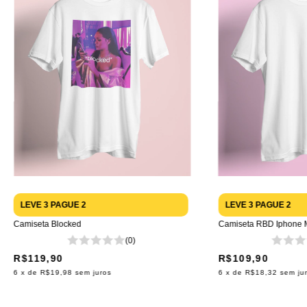
LEVE 3 PAGUE 2
LEVE 3 PAGUE 2
Camiseta Blocked
Camiseta RBD Iphone M
(0)
R$119,90
R$109,90
6
x de
R$19,98
sem juros
6
x de
R$18,32
sem ju