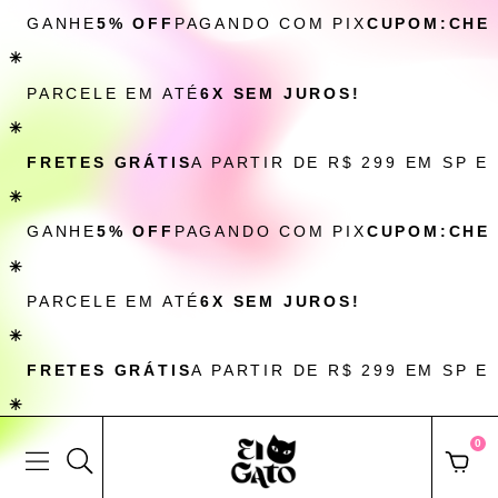
GANHE
5% OFF
PAGANDO COM PIX
CUPOM:CHE
✳
PARCELE EM ATÉ
6X SEM JUROS!
✳
FRETES GRÁTIS
A PARTIR DE R$ 299 EM SP E
✳
GANHE
5% OFF
PAGANDO COM PIX
CUPOM:CHE
✳
PARCELE EM ATÉ
6X SEM JUROS!
✳
FRETES GRÁTIS
A PARTIR DE R$ 299 EM SP E
✳
0