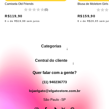
Camiseta Old Friends
Blusa de Moletom Girls
(0)
R$119,90
R$159,90
6
x de
R$19,98
sem juros
6
x de
R$26,65
sem ju
Categorias
↓
Central do cliente
↓
Quer falar com a gente?
(11) 940236773
lojaelgato@elgatostore.com.br
São Paulo -SP