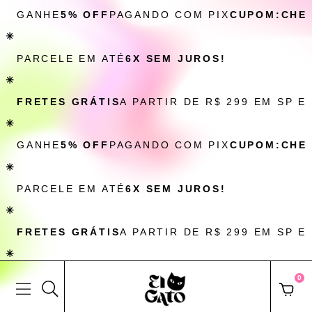
GANHE
5% OFF
PAGANDO COM PIX
CUPOM:CHE
✳
PARCELE EM ATÉ
6X SEM JUROS!
✳
FRETES GRÁTIS
A PARTIR DE R$ 299 EM SP E
✳
GANHE
5% OFF
PAGANDO COM PIX
CUPOM:CHE
✳
PARCELE EM ATÉ
6X SEM JUROS!
✳
FRETES GRÁTIS
A PARTIR DE R$ 299 EM SP E
✳
0