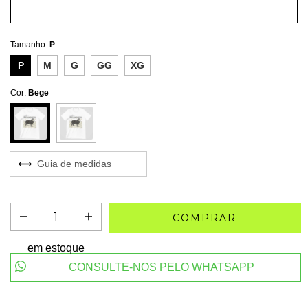
Tamanho:
P
P
M
G
GG
XG
Cor:
Bege
Guia de medidas
em estoque
CONSULTE-NOS PELO WHATSAPP