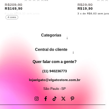
R$209,90
R$29,90
R$169,90
R$19,90
6
x de
R$28,32
sem juros
3
x de
R$6,63
sem jur
4 cores
Categorias
↓
Central do cliente
↓
Quer falar com a gente?
(11) 940236773
lojaelgato@elgatostore.com.br
São Paulo -SP