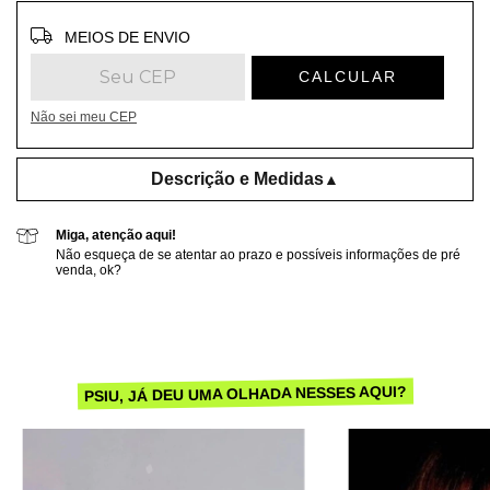
Entregas para o CEP:
ALTERAR CEP
MEIOS DE ENVIO
CALCULAR
Não sei meu CEP
Descrição e Medidas
▲
Miga, atenção aqui!
Não esqueça de se atentar ao prazo e possíveis informações de pré
venda, ok?
PSIU, JÁ DEU UMA OLHADA NESSES AQUI?