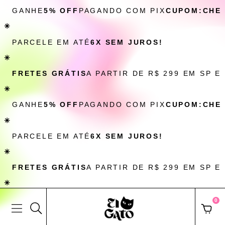
GANHE
5% OFF
PAGANDO COM PIX
CUPOM:CHE
✳
PARCELE EM ATÉ
6X SEM JUROS!
✳
FRETES GRÁTIS
A PARTIR DE R$ 299 EM SP E
✳
GANHE
5% OFF
PAGANDO COM PIX
CUPOM:CHE
✳
PARCELE EM ATÉ
6X SEM JUROS!
✳
FRETES GRÁTIS
A PARTIR DE R$ 299 EM SP E
✳
0