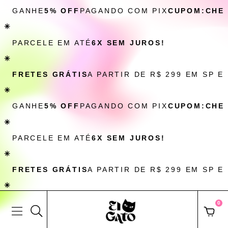
GANHE
5% OFF
PAGANDO COM PIX
CUPOM:CHE
✳
PARCELE EM ATÉ
6X SEM JUROS!
✳
FRETES GRÁTIS
A PARTIR DE R$ 299 EM SP E
✳
GANHE
5% OFF
PAGANDO COM PIX
CUPOM:CHE
✳
PARCELE EM ATÉ
6X SEM JUROS!
✳
FRETES GRÁTIS
A PARTIR DE R$ 299 EM SP E
✳
0