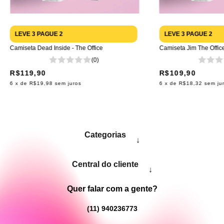
LEVE 3 PAGUE 2
LEVE 3 PAGUE 2
Camiseta Jim The Offic
Camiseta Dead Inside - The Office
(0)
R$109,90
R$119,90
6
x de
R$18,32
sem ju
6
x de
R$19,98
sem juros
Categorias
↓
Central do cliente
↓
Quer falar com a gente?
(11) 940236773