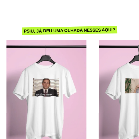
PSIU, JÁ DEU UMA OLHADA NESSES AQUI?