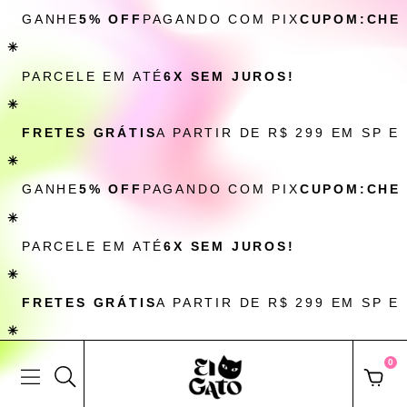
GANHE
5% OFF
PAGANDO COM PIX
CUPOM:CHE
✳
PARCELE EM ATÉ
6X SEM JUROS!
✳
FRETES GRÁTIS
A PARTIR DE R$ 299 EM SP E
✳
GANHE
5% OFF
PAGANDO COM PIX
CUPOM:CHE
✳
PARCELE EM ATÉ
6X SEM JUROS!
✳
FRETES GRÁTIS
A PARTIR DE R$ 299 EM SP E
✳
0