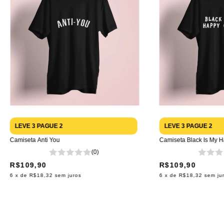
LEVE 3 PAGUE 2
LEVE 3 PAGUE 2
Camiseta Anti You
Camiseta Black Is My H
(0)
R$109,90
R$109,90
6
x de
R$18,32
sem juros
6
x de
R$18,32
sem ju