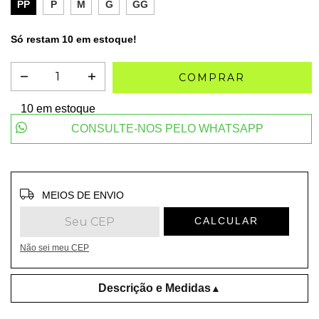
PP
P
M
G
GG
Só restam
10
em estoque!
10
em estoque
CONSULTE-NOS PELO WHATSAPP
Entregas para o CEP:
ALTERAR CEP
MEIOS DE ENVIO
CALCULAR
Não sei meu CEP
Descrição e Medidas
▲