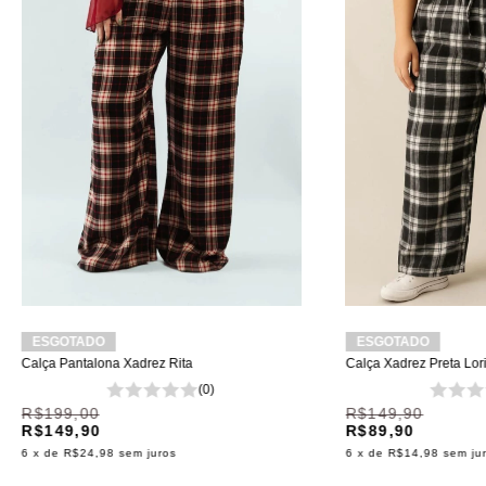
ESGOTADO
ESGOTADO
Calça Pantalona Xadrez Rita
Calça Xadrez Preta Lor
(0)
R$199,00
R$149,90
R$149,90
R$89,90
6
x de
R$24,98
sem juros
6
x de
R$14,98
sem ju