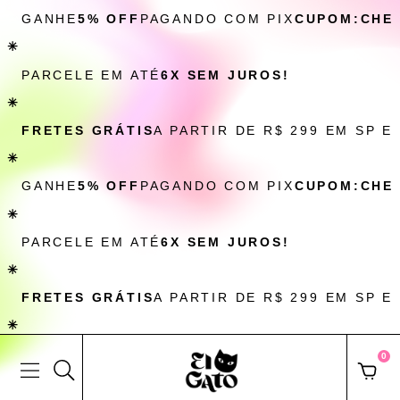
GANHE
5% OFF
PAGANDO COM PIX
CUPOM:CHE
✳
PARCELE EM ATÉ
6X SEM JUROS!
✳
FRETES GRÁTIS
A PARTIR DE R$ 299 EM SP E
✳
GANHE
5% OFF
PAGANDO COM PIX
CUPOM:CHE
✳
PARCELE EM ATÉ
6X SEM JUROS!
✳
FRETES GRÁTIS
A PARTIR DE R$ 299 EM SP E
✳
0