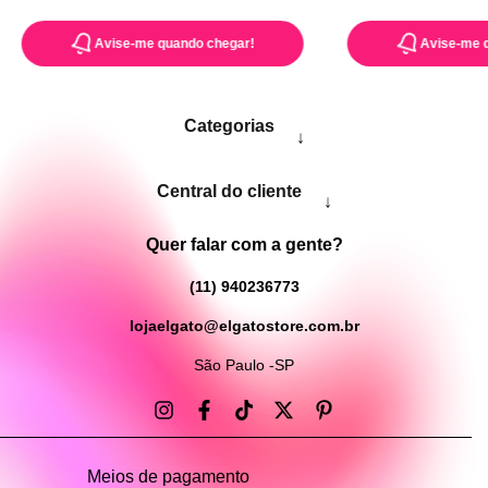
Avise-me quando chegar!
Avise-me 
Categorias
↓
Central do cliente
↓
Quer falar com a gente?
(11) 940236773
lojaelgato@elgatostore.com.br
São Paulo -SP
Meios de pagamento