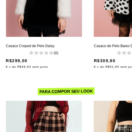
Casaco Croped de Pelo Daisy
Casaco de Pelo Baixo 
(0)
R$299,00
R$309,90
6
x de
R$49,83
sem juros
6
x de
R$51,65
sem ju
PARA COMPOR SEU LOOK