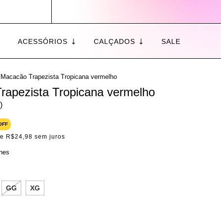
ACESSÓRIOS
CALÇADOS
SALE
Macacão Trapezista Tropicana vermelho
rapezista Tropicana vermelho
)
OFF
de
R$24,98
sem juros
lhes
GG
XG