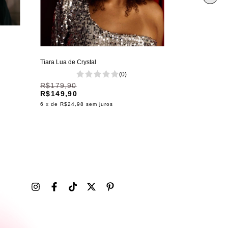
Tiara Lua de Crystal
ESGOTADO
Chapéu Circus 
(0)
R$179,90
R$149,90
R$299,90
R$229,90
6
x de
R$24,98
sem juros
6
x de
R$38,32
Avis