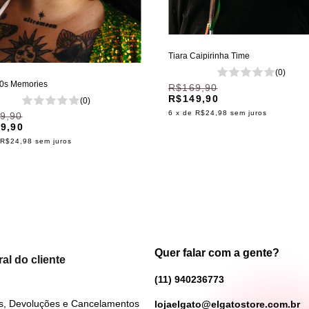
Tiara Caipirinha Time
(0)
80s Memories
R$169,90
R$149,90
(0)
6
x de
R$24,98
sem juros
9,90
9,90
R$24,98
sem juros
Quer falar com a gente?
al do cliente
(11) 940236773
s, Devoluções e Cancelamentos
lojaelgato@elgatostore.com.br