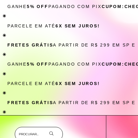
GANHE
5% OFF
PAGANDO COM PIX
CUPOM:CHE
✳
PARCELE EM ATÉ
6X SEM JUROS!
✳
FRETES GRÁTIS
A PARTIR DE R$ 299 EM SP E
✳
GANHE
5% OFF
PAGANDO COM PIX
CUPOM:CHE
✳
PARCELE EM ATÉ
6X SEM JUROS!
✳
FRETES GRÁTIS
A PARTIR DE R$ 299 EM SP E
✳