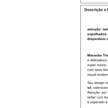
Descrição e
atenção: lad
espelhados,
disperdicio 
Macacão Tra
e delicadeza
super macio, 
com seus det
visual moder
Seu design i
só
, valoriza
Atenção: por
soltar com l
é esperado e 