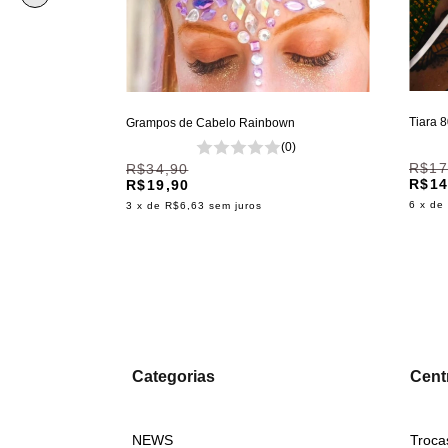
Tiara 
Grampos de Cabelo Rainbown
(0)
R$17
(0)
R$34,90
R$14
R$19,90
6
x de
3
x de
R$6,63
sem juros
 chegar!
Categorias
Centr
NEWS
Troca