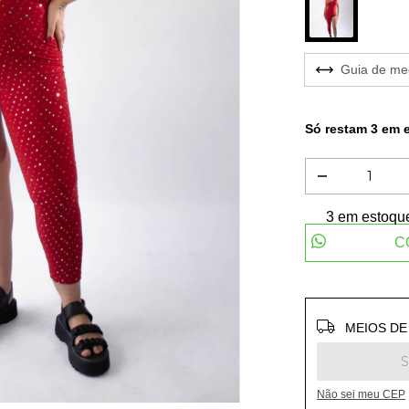
Guia de me
Só restam
3
em e
3
em estoqu
C
Entregas para
MEIOS DE
Não sei meu CEP