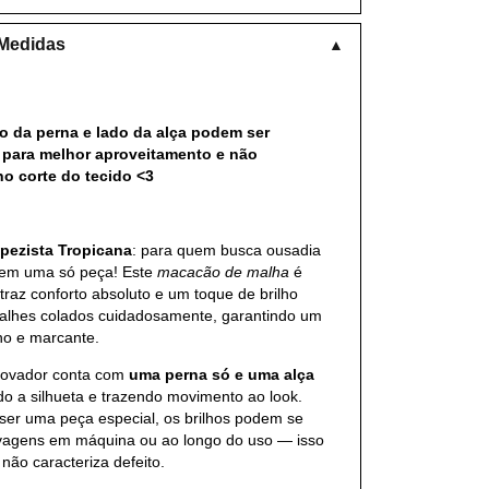
 Medidas
▲
o da perna e lado da alça podem ser
 para melhor aproveitamento e não
no corte do tecido <3
pezista Tropicana
: para quem busca ousadia
 em uma só peça! Este
macacão de malha
é
traz conforto absoluto e um toque de brilho
alhes colados cuidadosamente, garantindo um
no e marcante.
novador conta com
uma perna só e uma alça
ndo a silhueta e trazendo movimento ao look.
 ser uma peça especial, os brilhos podem se
avagens em máquina ou ao longo do uso — isso
não caracteriza defeito.