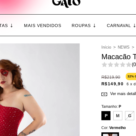
TAS
MAIS VENDIDOS
ROUPAS
CARNAVAL
>
>
Início
NEWS
Macacão T
(0
R$219,90
32
% 
R$149,90
6
x 
Ver mais deta
Tamanho:
P
P
M
G
Cor:
Vermelho