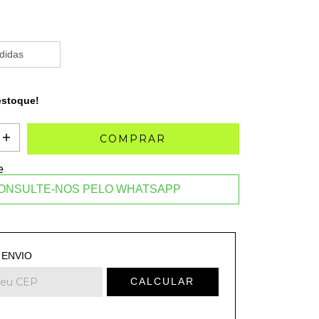
didas
stoque!
e
ONSULTE-NOS PELO WHATSAPP
 o CEP:
ALTERAR CEP
 ENVIO
CALCULAR