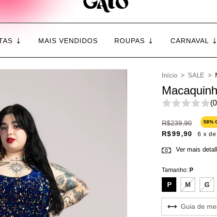
TAS
MAIS VENDIDOS
ROUPAS
CARNAVAL
>
>
Início
SALE
Macaquinho
(0
R$239,90
58
% 
R$99,90
6
x d
Ver mais deta
Tamanho:
P
P
M
G
Guia de me