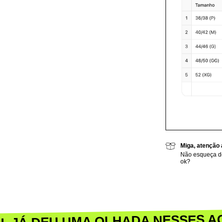
Miga, atenção 
Não esqueça de
ok?
U, JÁ DEU UMA OLHADA NESSES A