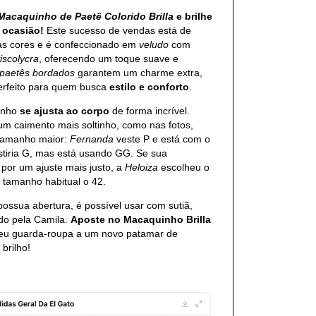
Macaquinho de Paetê Colorido Brilla
e brilhe
 ocasião!
Este sucesso de vendas está de
as cores e é confeccionado em
veludo
com
iscolycra
, oferecendo um toque suave e
paetês bordados
garantem um charme extra,
erfeito para quem busca
estilo e conforto
.
inho
se ajusta ao corpo
de forma incrível.
um caimento mais soltinho, como nas fotos,
tamanho maior:
Fernanda
veste P e está com o
tiria G, mas está usando GG. Se sua
 por um ajuste mais justo, a
Heloiza
escolheu o
 tamanho habitual o 42.
ossua abertura, é possível usar com sutiã,
o pela Camila.
Aposte no Macaquinho Brilla
seu guarda-roupa a um novo patamar de
 brilho!