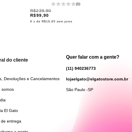
(0)
R$239,90
R$99,90
6
x de
R$16,65
sem juros
Quer falar com a gente?
al do cliente
(11) 940236773
s, Devoluções e Cancelamentos
lojaelgato@elgatostore.com.br
 somos
São Paulo -SP
dia
da El Gato
 de entrega
 chama a gente