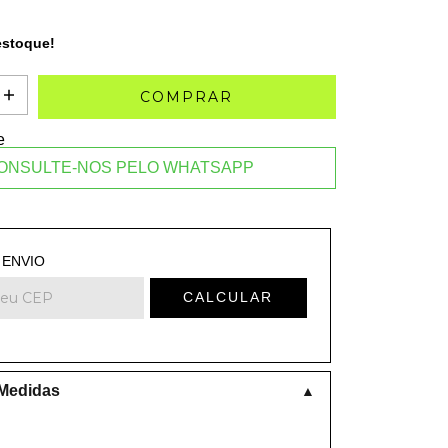
stoque!
e
ONSULTE-NOS PELO WHATSAPP
 o CEP:
ALTERAR CEP
 ENVIO
CALCULAR
 Medidas
▲