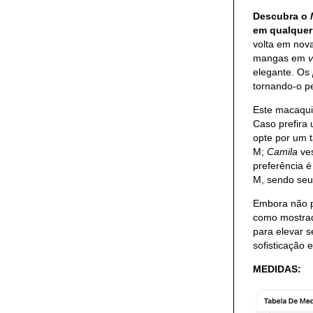
Descubra o
em qualquer
volta em nov
mangas em
v
elegante. Os
tornando-o p
Este macaqu
Caso prefira 
opte por um 
M;
Camila
ves
preferência é
M, sendo seu
Embora não p
como mostrad
para elevar 
sofisticação e
MEDIDAS: