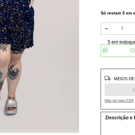
Só restam
5
em e
5
em estoqu
C
Entregas para
MEIOS DE
Não sei meu CEP
Descrição e