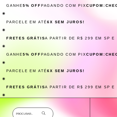
GANHE
5% OFF
PAGANDO COM PIX
CUPOM:CHE
✳
PARCELE EM ATÉ
6X SEM JUROS!
✳
FRETES GRÁTIS
A PARTIR DE R$ 299 EM SP E
✳
GANHE
5% OFF
PAGANDO COM PIX
CUPOM:CHE
✳
PARCELE EM ATÉ
6X SEM JUROS!
✳
FRETES GRÁTIS
A PARTIR DE R$ 299 EM SP E
✳