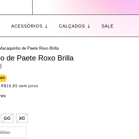
ACESSÓRIOS
CALÇADOS
SALE
Macaquinho de Paete Roxo Brilla
 de Paete Roxo Brilla
)
OFF
e
R$16,65
sem juros
lhes
GG
XG
didas