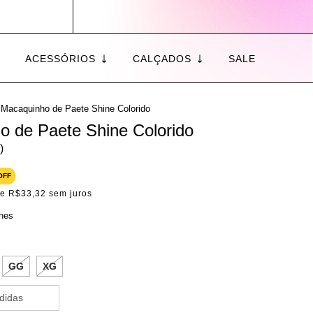
ACESSÓRIOS
CALÇADOS
SALE
Macaquinho de Paete Shine Colorido
o de Paete Shine Colorido
)
OFF
de
R$33,32
sem juros
lhes
GG
XG
didas