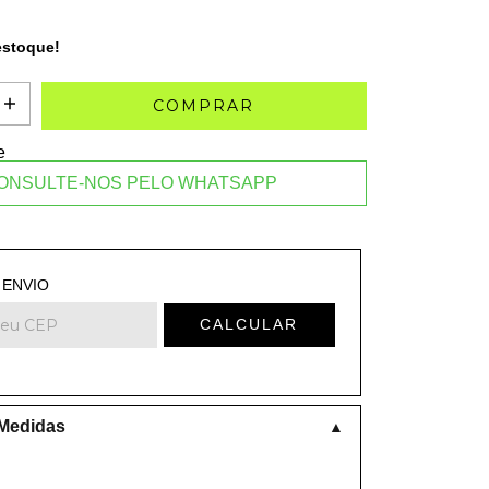
stoque!
e
ONSULTE-NOS PELO WHATSAPP
 o CEP:
ALTERAR CEP
 ENVIO
CALCULAR
 Medidas
▲