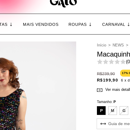
TAS
MAIS VENDIDOS
ROUPAS
CARNAVAL
>
>
Início
NEWS
Macaquinh
(0
R$239,90
17
% 
R$199,90
6
x 
Ver mais deta
Tamanho:
P
P
M
G
Guia de me