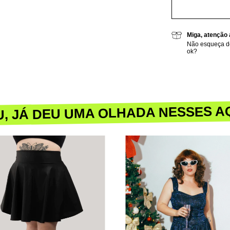
Miga, atenção 
Não esqueça de
ok?
U, JÁ DEU UMA OLHADA NESSES A