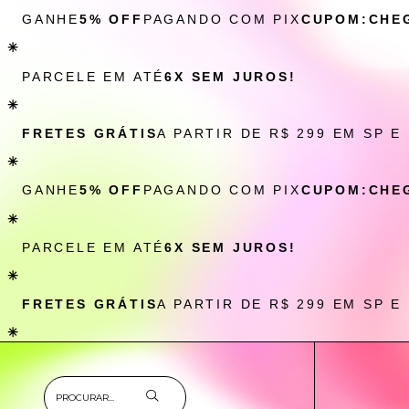
GANHE
5% OFF
PAGANDO COM PIX
CUPOM:CHE
✳
PARCELE EM ATÉ
6X SEM JUROS!
✳
FRETES GRÁTIS
A PARTIR DE R$ 299 EM SP E
✳
GANHE
5% OFF
PAGANDO COM PIX
CUPOM:CHE
✳
PARCELE EM ATÉ
6X SEM JUROS!
✳
FRETES GRÁTIS
A PARTIR DE R$ 299 EM SP E
✳