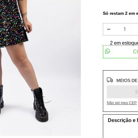
Só restam
2
em e
2
em estoqu
C
Entregas para
MEIOS DE
Não sei meu CEP
Descrição e