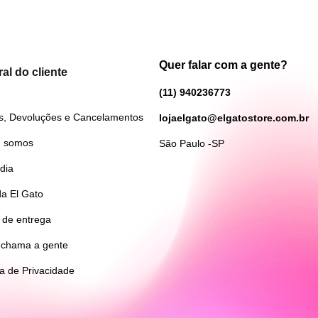
Quer falar com a gente?
al do cliente
(11) 940236773
s, Devoluções e Cancelamentos
lojaelgato@elgatostore.com.br
 somos
São Paulo -SP
dia
da El Gato
 de entrega
 chama a gente
ca de Privacidade