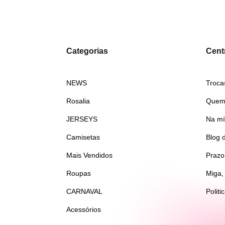
Categorias
Centr
NEWS
Troca
Rosalia
Quem
JERSEYS
Na mí
Camisetas
Blog 
Mais Vendidos
Prazo
Roupas
Miga,
CARNAVAL
Politi
Acessórios