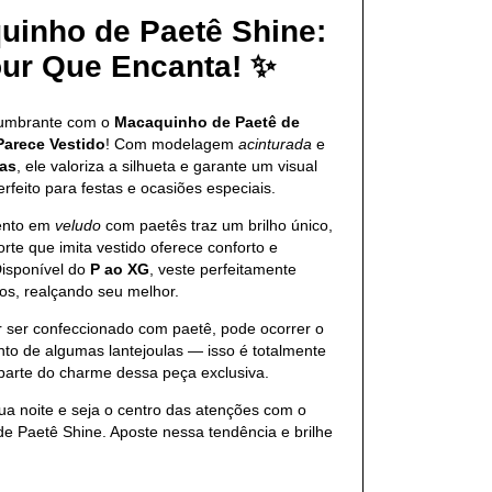
uinho de Paetê Shine:
ur Que Encanta! ✨
lumbrante com o
Macaquinho de Paetê de
Parece Vestido
! Com modelagem
acinturada
e
tas
, ele valoriza a silhueta e garante um visual
erfeito para festas e ocasiões especiais.
ento em
veludo
com paetês traz um brilho único,
rte que imita vestido oferece conforto e
isponível do
P ao XG
, veste perfeitamente
os, realçando seu melhor.
 ser confeccionado com paetê, pode ocorrer o
to de algumas lantejoulas — isso é totalmente
 parte do charme dessa peça exclusiva.
ua noite e seja o centro das atenções com o
e Paetê Shine. Aposte nessa tendência e brilhe