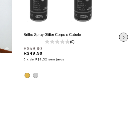
Brilho Spray Glitter Corpo e Cabelo
(0)
Camiseta In Thi
R$59,90
R$49,90
6
x de
R$8,32
sem juros
R$119,90
6
x de
R$19,98