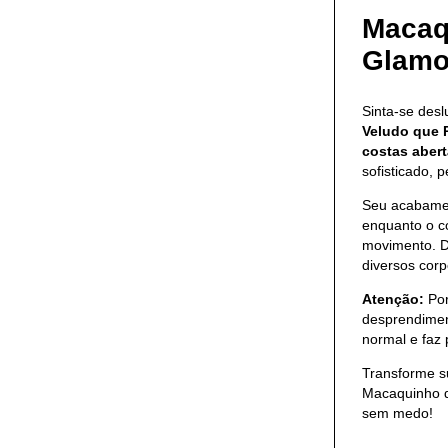
Macaq
Glamo
Sinta-se des
Veludo que 
costas aber
sofisticado, p
Seu acabam
enquanto o co
movimento. D
diversos corp
Atenção:
Por
desprendimen
normal e faz
Transforme s
Macaquinho d
sem medo!