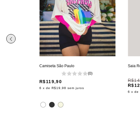
Camiseta São Paulo
Saia R
(0)
(0)
R$14
R$119,90
R$12
6
x de
R$19,98
sem juros
6
x de