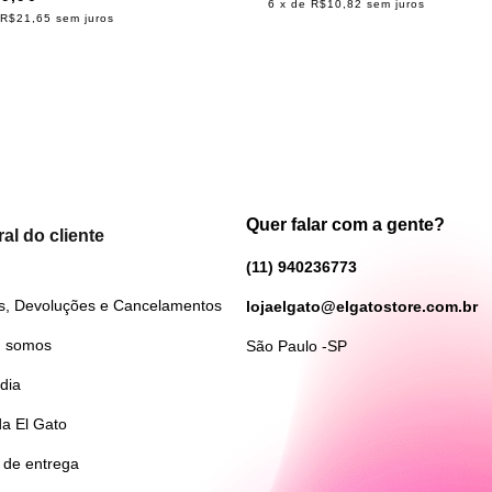
6
x de
R$10,82
sem juros
R$21,65
sem juros
Quer falar com a gente?
al do cliente
(11) 940236773
s, Devoluções e Cancelamentos
lojaelgato@elgatostore.com.br
 somos
São Paulo -SP
dia
da El Gato
 de entrega