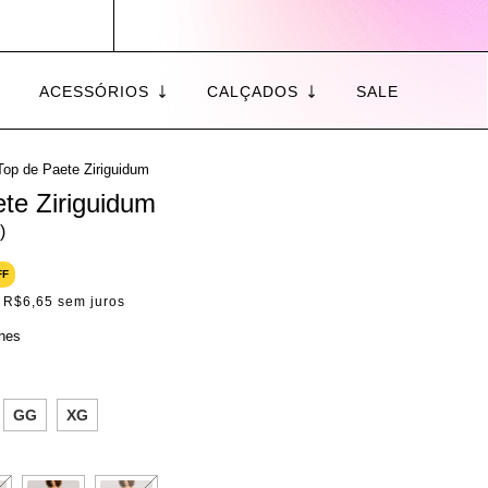
ACESSÓRIOS
CALÇADOS
SALE
Top de Paete Ziriguidum
te Ziriguidum
)
FF
e
R$6,65
sem juros
lhes
GG
XG