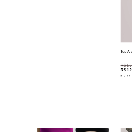
Top Arc
R$15
R$12
6
x de