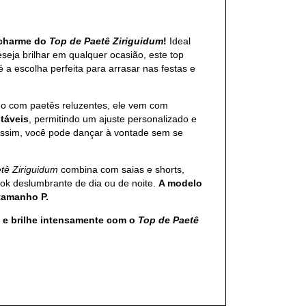
 charme do
Top de Paetê Ziriguidum
!
Ideal
eja brilhar em qualquer ocasião, este top
 é a escolha perfeita para arrasar nas festas e
o com paetês reluzentes, ele vem com
táveis
, permitindo um ajuste personalizado e
 Assim, você pode dançar à vontade sem se
tê Ziriguidum
combina com saias e shorts,
ook deslumbrante de dia ou de noite.
A modelo
tamanho P.
 e brilhe intensamente com o
Top de Paetê