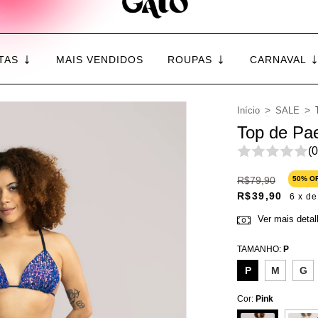
TAS
MAIS VENDIDOS
ROUPAS
CARNAVAL
>
>
Início
SALE
Top de Pae
(0
R$79,90
50
% O
R$39,90
6
x d
Ver mais deta
TAMANHO:
P
P
M
G
Cor:
Pink