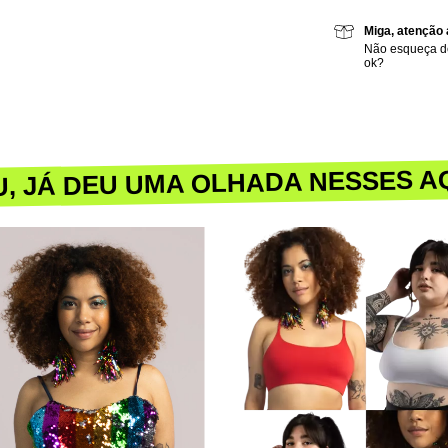
Miga, atenção 
Não esqueça de
ok?
U, JÁ DEU UMA OLHADA NESSES A