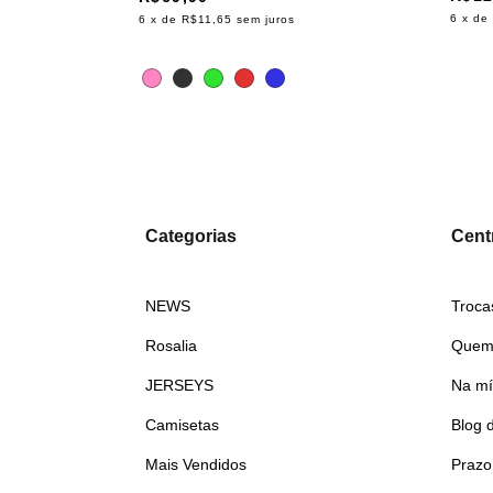
6
x de
6
x de
R$11,65
sem juros
 chegar!
Categorias
Centr
NEWS
Troca
Rosalia
Quem
JERSEYS
Na mí
Camisetas
Blog 
Mais Vendidos
Prazo