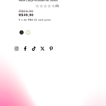
Meia Calça Arrastão de Strass
(0)
R$69,90
R$49,90
6
x de
R$8,32
sem juros