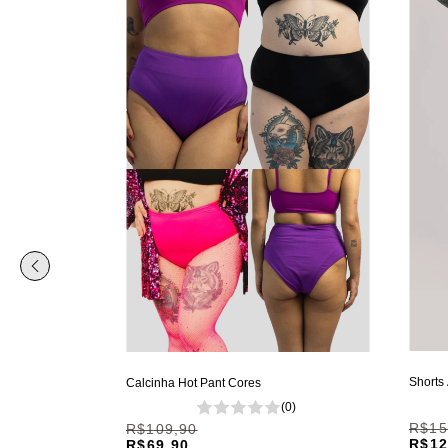
Shorts 
Calcinha Hot Pant Cores
(0)
R$15
(0)
R$109,90
R$12
R$69,90