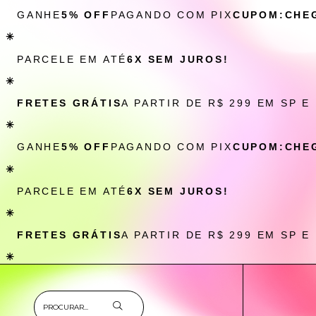
GANHE
5% OFF
PAGANDO COM PIX
CUPOM:CHE
✳
PARCELE EM ATÉ
6X SEM JUROS!
✳
FRETES GRÁTIS
A PARTIR DE R$ 299 EM SP E
✳
GANHE
5% OFF
PAGANDO COM PIX
CUPOM:CHE
✳
PARCELE EM ATÉ
6X SEM JUROS!
✳
FRETES GRÁTIS
A PARTIR DE R$ 299 EM SP E
✳