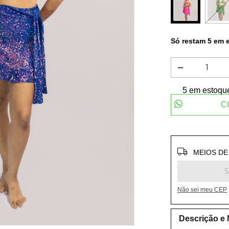
Só restam
5
em e
5
em estoqu
C
Entregas para
MEIOS DE
Não sei meu CEP
Descrição e