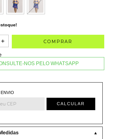
stoque!
e
ONSULTE-NOS PELO WHATSAPP
 o CEP:
ALTERAR CEP
 ENVIO
CALCULAR
 Medidas
▲