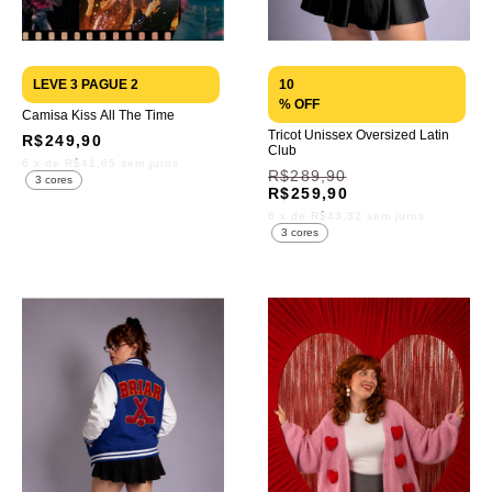
LEVE 3 PAGUE 2
10
% OFF
Camisa Kiss All The Time
Tricot Unissex Oversized Latin
R$249,90
Club
6
x de
R$41,65
sem juros
R$289,90
3 cores
R$259,90
6
x de
R$43,32
sem juros
3 cores