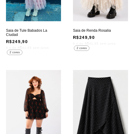
Saia de Tule Babados La
Saia de Renda Rosalia
Ciudad
R$249,90
R$249,90
6
x de
R$41,65
sem juros
6
x de
R$41,65
sem juros
2 cores
2 cores