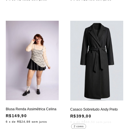
Blusa Renda Assimétrica Celina
Casaco Sobretudo Andy Preto
R$149,90
R$399,00
6
x de
R$24,98
sem juros
6
x de
R$66,50
sem juros
2 cores