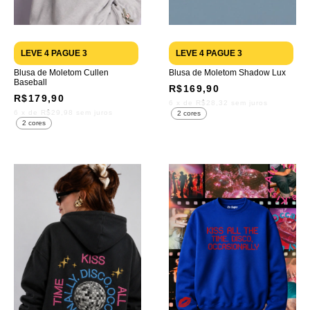
LEVE 4 PAGUE 3
LEVE 4 PAGUE 3
Blusa de Moletom Cullen
Blusa de Moletom Shadow Lux
Baseball
R$169,90
R$179,90
6
x de
R$28,32
sem juros
6
x de
R$29,98
sem juros
2 cores
2 cores