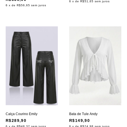
6
x de
R$51,65
sem juros
6
x de
R$56,65
sem juros
Calça Courino Emily
Bata de Tule Andy
R$289,90
R$149,90
6
x de
R$48,32
sem juros
6
x de
R$24,98
sem juros