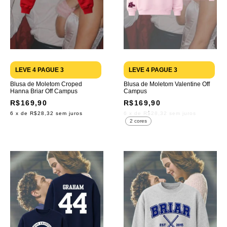
LEVE 4 PAGUE 3
LEVE 4 PAGUE 3
Blusa de Moletom Croped
Blusa de Moletom Valentine Off
Hanna Briar Off Campus
Campus
R$169,90
R$169,90
6
x de
R$28,32
sem juros
6
x de
R$28,32
sem juros
2 cores