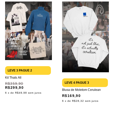
LEVE 3 PAGUE 2
Kit Thats All
LEVE 4 PAGUE 3
R$359,90
R$299,90
Blusa de Moletom Cerulean
6
x de
R$49,98
sem juros
R$169,90
6
x de
R$28,32
sem juros