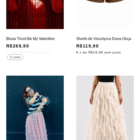
Blusa Tricot Be My Valentine
Shorts de Viscolycra Dona Onça
R$269,90
R$119,90
6
x de
R$44,98
sem juros
6
x de
R$19,98
sem juros
2 cores