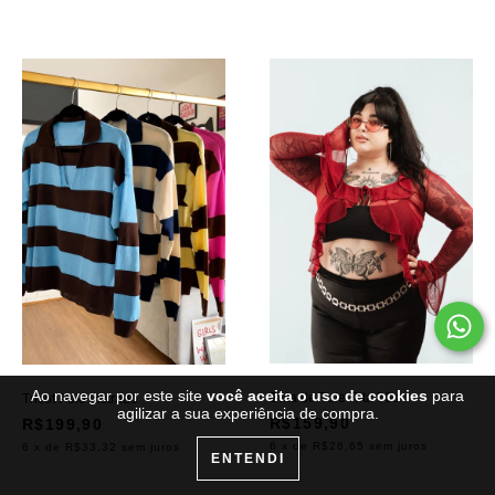
Ao navegar por este site
você aceita o uso de cookies
para
Bata de Tule Rita 70s
Tricot Polo Listrado
agilizar a sua experiência de compra.
R$159,90
R$199,90
6
x de
R$26,65
sem juros
6
x de
R$33,32
sem juros
ENTENDI