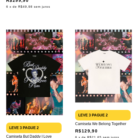
R$299,90
6
x de
R$49,98
sem juros
LEVE 3 PAGUE 2
Camiseta We Belong Together
LEVE 3 PAGUE 2
R$129,90
Camiseta But Daddy I Love
6
x de
R$21,65
sem juros