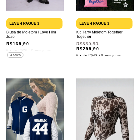
LEVE 4 PAGUE 3
LEVE 4 PAGUE 3
Blusa de Moletom I Love Him
Kit Harry Moletom Together
João
Together
R$169,90
R$359,90
R$299,90
6
x de
R$28,32
sem juros
3 cores
6
x de
R$49,98
sem juros