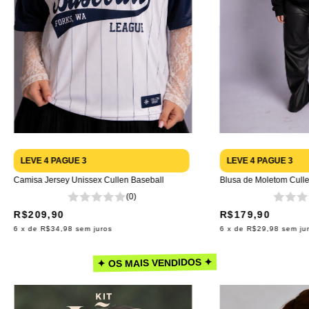
LEVE 4 PAGUE 3
LEVE 4 PAGUE 3
Camisa Jersey Unissex Cullen Baseball
Blusa de Moletom Cull
(0)
R$209,90
R$179,90
6
x de
R$34,98
sem juros
6
x de
R$29,98
sem ju
✦ OS MAIS VENDIDOS ✦