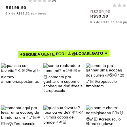
(0)
R$199,90
R$239,90
6
x de
R$33,32
sem juros
R$99,90
6
x de
R$16,65
sem ju
✦SEGUE A GENTE POR LÁ @LOJAELGATO ✦