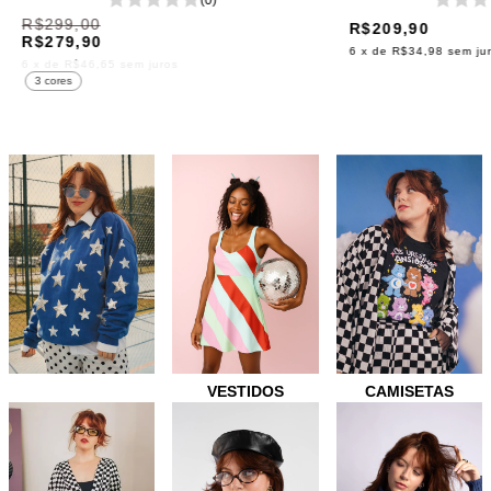
R$299,00
R$209,90
R$279,90
6
x de
R$34,98
sem ju
6
x de
R$46,65
sem juros
3 cores
VESTIDOS
CAMISETAS