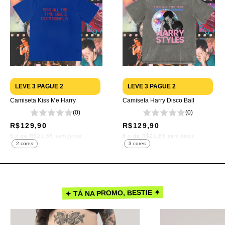
LEVE 3 PAGUE 2
LEVE 3 PAGUE 2
Camiseta Kiss Me Harry
Camiseta Harry Disco Ball
(0)
(0)
R$129,90
R$129,90
6
x de
R$21,65
sem juros
6
x de
R$21,65
sem juros
2 cores
3 cores
✦ TÁ NA PROMO, BESTIE ✦