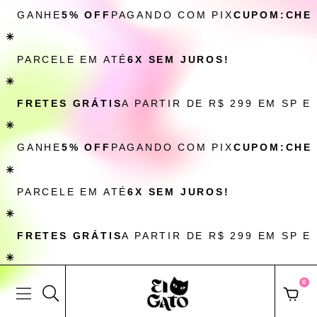
GANHE
5% OFF
PAGANDO COM PIX
CUPOM:CHE
✳
PARCELE EM ATÉ
6X SEM JUROS!
✳
FRETES GRÁTIS
A PARTIR DE R$ 299 EM SP E
✳
GANHE
5% OFF
PAGANDO COM PIX
CUPOM:CHE
✳
PARCELE EM ATÉ
6X SEM JUROS!
✳
FRETES GRÁTIS
A PARTIR DE R$ 299 EM SP E
✳
0